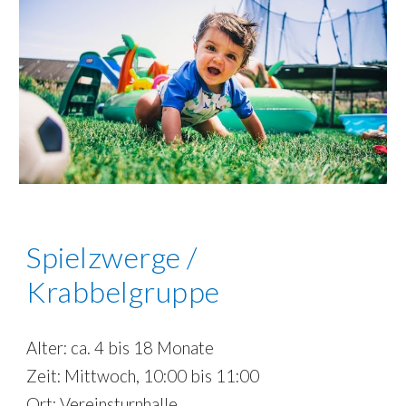
Spielzwerge /
Krabbelgruppe
Alter: ca.
4 bis 18 Monate
Zeit:
Mittwoch
,
10
:
00
bis
11
:
0
0
Ort:
Vereinsturnhalle